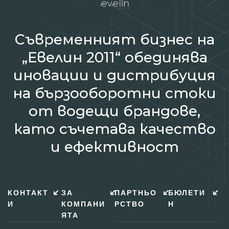
Съвременният бизнес на
„Евелин 2011“ обединява
иновации и дистрибуция
на бързооборотни стоки
от водещи брандове,
като съчетава качество
и ефективност
КОНТАКТ
ЗА
ПАРТНЬО
БЮЛЕТИ
И
КОМПАНИ
РСТВО
Н
ЯТА