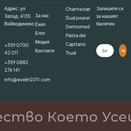
Адрес: ул.
Запишете се
Chanteclair
За нас
Запад, 4135
за нашият
Dual power
Войводиново
бюлетин
Екип
Dermomed
Блог
Pasta del
Медия
Capitano
+359 0700
Контакти
42 011
Trudi
+359 0882
276 141
info@evelin2011.com
ество Което Усе