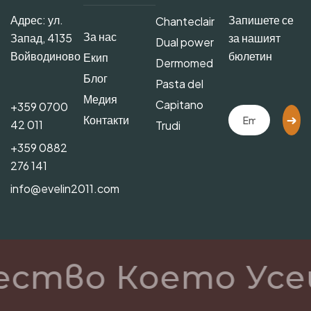
Адрес: ул.
Запишете се
Chanteclair
За нас
Запад, 4135
за нашият
Dual power
Войводиново
бюлетин
Екип
Dermomed
Блог
Pasta del
Медия
Capitano
+359 0700
Контакти
42 011
Trudi
+359 0882
276 141
info@evelin2011.com
ество Което Усе