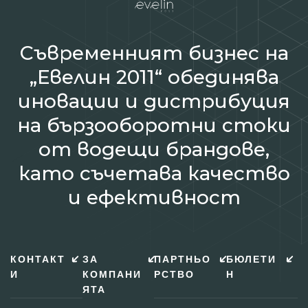
Съвременният бизнес на
„Евелин 2011“ обединява
иновации и дистрибуция
на бързооборотни стоки
от водещи брандове,
като съчетава качество
и ефективност
КОНТАКТ
ЗА
ПАРТНЬО
БЮЛЕТИ
И
КОМПАНИ
РСТВО
Н
ЯТА