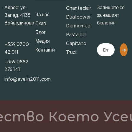
Адрес: ул.
Запишете се
Chanteclair
За нас
Запад, 4135
за нашият
Dual power
Войводиново
бюлетин
Екип
Dermomed
Блог
Pasta del
Медия
Capitano
+359 0700
Контакти
42 011
Trudi
+359 0882
276 141
info@evelin2011.com
ество Което Усе