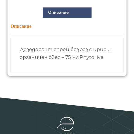
Описание
Описание
Дезодорант спрей без газ с ирис и
органичен овес – 75 мл.Phyto live