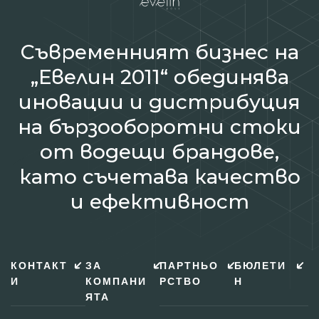
Съвременният бизнес на
„Евелин 2011“ обединява
иновации и дистрибуция
на бързооборотни стоки
от водещи брандове,
като съчетава качество
и ефективност
КОНТАКТ
ЗА
ПАРТНЬО
БЮЛЕТИ
И
КОМПАНИ
РСТВО
Н
ЯТА