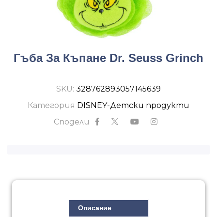
Гъба За Къпане Dr. Seuss Grinch
SKU:
328762893057145639
Категория
DISNEY-Детски продукти
Сподели
Описание