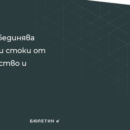
бединява
и стоки от
ство и
БЮЛЕТИН