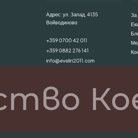
Адрес: ул. Запад, 4135
За
Войводиново
Ек
Бл
+359 0700 42 011
Ме
+359 0882 276 141
Ко
info@evelin2011.com
ство Ко