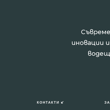
Съвреме
иновации 
водещ
КОНТАКТИ
ЗА