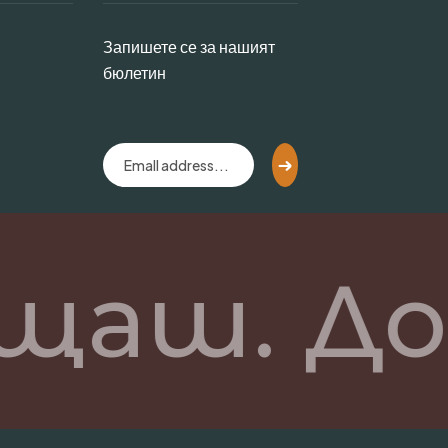
Запишете се за нашият
бюлетин
щаш. До