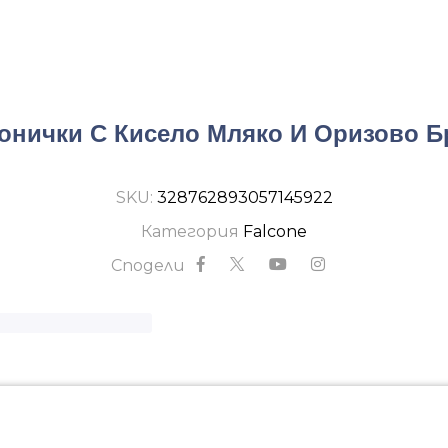
онички С Кисело Мляко И Оризово Б
SKU:
328762893057145922
Категория
Falcone
Сподели