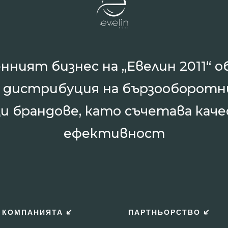
нният бизнес на „Евелин 2011“ о
и дистрибуция на бързооборотн
и брандове, като съчетава каче
ефективност
 КОМПАНИЯТА
ПАРТНЬОРСТВО