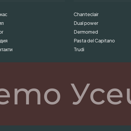
 нас
Chanteclair
ип
Dual power
ог
Dermomed
дия
Pasta del Capitano
нтакти
Trudi
ето Усе