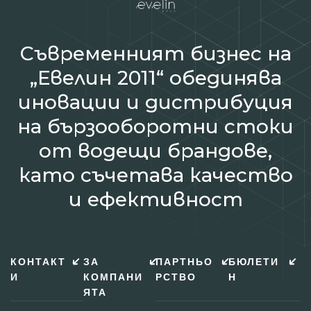
Съвременният бизнес на
„Евелин 2011“ обединява
иновации и дистрибуция
на бързооборотни стоки
от водещи брандове,
като съчетава качество
и ефективност
КОНТАКТ
ЗА
ПАРТНЬО
БЮЛЕТИ
И
КОМПАНИ
РСТВО
Н
ЯТА