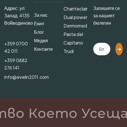
Адрес: ул.
Запишете се
Chanteclair
За нас
Запад, 4135
за нашият
Dual power
Войводиново
бюлетин
Екип
Dermomed
Блог
Pasta del
Медия
Capitano
+359 0700
Контакти
42 011
Trudi
+359 0882
276 141
info@evelin2011.com
тво Което Усеща