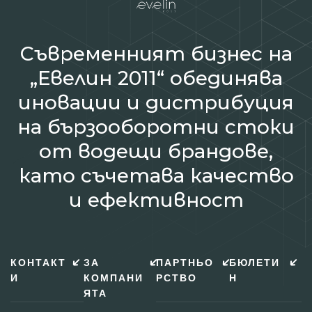
Съвременният бизнес на
„Евелин 2011“ обединява
иновации и дистрибуция
на бързооборотни стоки
от водещи брандове,
като съчетава качество
и ефективност
КОНТАКТ
ЗА
ПАРТНЬО
БЮЛЕТИ
И
КОМПАНИ
РСТВО
Н
ЯТА