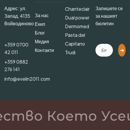
Адрес: ул.
Запишете се
Chanteclair
За нас
Запад, 4135
за нашият
Dual power
Войводиново
бюлетин
Екип
Dermomed
Блог
Pasta del
Медия
Capitano
+359 0700
Контакти
42 011
Trudi
+359 0882
276 141
info@evelin2011.com
ество Което Усе