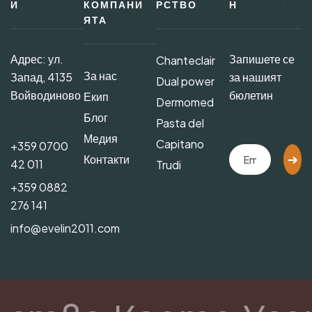
И
КОМПАНИ
РСТВО
Н
ЯТА
Адрес: ул.
Запишете се
Chanteclair
За нас
Запад, 4135
за нашият
Dual power
Войводиново
бюлетин
Екип
Dermomed
Блог
Pasta del
Медия
Capitano
+359 0700
Контакти
42 011
Trudi
+359 0882
276 141
info@evelin2011.com