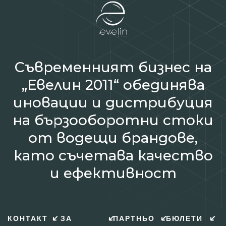
Съвременният бизнес на
„Евелин 2011“ обединява
иновации и дистрибуция
на бързооборотни стоки
от водещи брандове,
като съчетава качество
и ефективност
КОНТАКТ
ЗА
ПАРТНЬО
БЮЛЕТИ