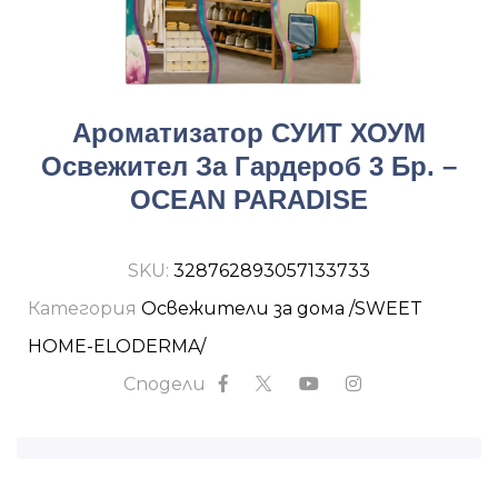
Ароматизатор СУИТ ХОУМ
Освежител За Гардероб 3 Бр. –
OCEAN PARADISE
SKU:
328762893057133733
Категория
Освежители за дома /SWEET
HOME-ELODERMA/
Сподели