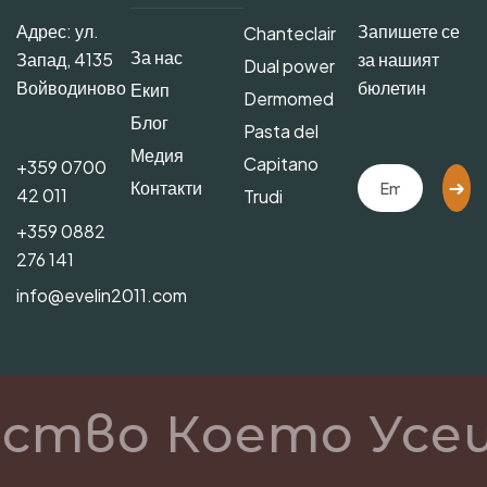
Адрес: ул.
Запишете се
Chanteclair
За нас
Запад, 4135
за нашият
Dual power
Войводиново
бюлетин
Екип
Dermomed
Блог
Pasta del
Медия
Capitano
+359 0700
Контакти
42 011
Trudi
+359 0882
276 141
info@evelin2011.com
ство Което Усе