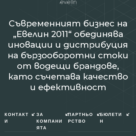
Съвременният бизнес на
„Евелин 2011“ обединява
иновации и дистрибуция
на бързооборотни стоки
от водещи брандове,
като съчетава качество
и ефективност
КОНТАКТ
ЗА
ПАРТНЬО
БЮЛЕТИ
И
КОМПАНИ
РСТВО
Н
ЯТА