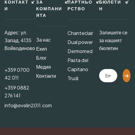
КОНТАКТ
ЗА
ПАРТНЬО
БЮЛЕТИ
И
КОМПАНИ
РСТВО
Н
ЯТА
Адрес: ул.
Запишете се
Chanteclair
За нас
Запад, 4135
за нашият
Dual power
Войводиново
бюлетин
Екип
Dermomed
Блог
Pasta del
Медия
Capitano
+359 0700
Контакти
42 011
Trudi
+359 0882
276 141
info@evelin2011.com