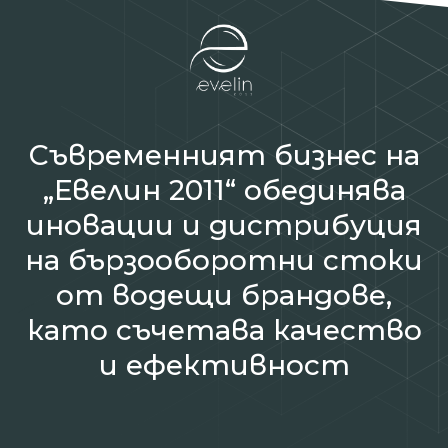
Съвременният бизнес на
„Евелин 2011“ обединява
иновации и дистрибуция
на бързооборотни стоки
от водещи брандове,
като съчетава качество
и ефективност